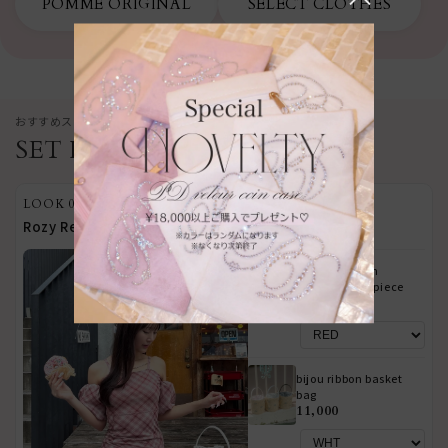
POMME ORIGINAL
SELECT CLOTHES
おすすめスタイリングをまとめてチェック
SET ITEMS
LOOK 01
Rozy Revirie
POMME charm
mermaid onepiece
16,500
bijou ribbon basket
bag
11,000