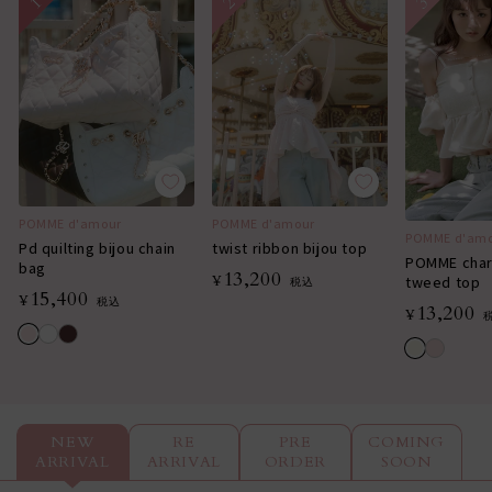
POMME d'amour
POMME d'amour
POMME d'am
Pd quilting bijou chain
twist ribbon bijou top
POMME cha
bag
13,200
¥
tweed top
税込
15,400
¥
税込
13,200
¥
NEW
RE
PRE
COMING
ARRIVAL
ARRIVAL
ORDER
SOON