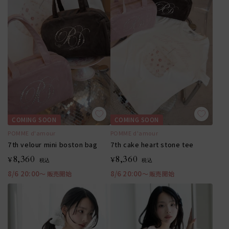
COMING SOON
COMING SOON
POMME d'amour
POMME d'amour
7th velour mini boston bag
7th cake heart stone tee
8,360
8,360
¥
¥
税込
税込
8/6 20:00
8/6 20:00
〜 販売開始
〜 販売開始