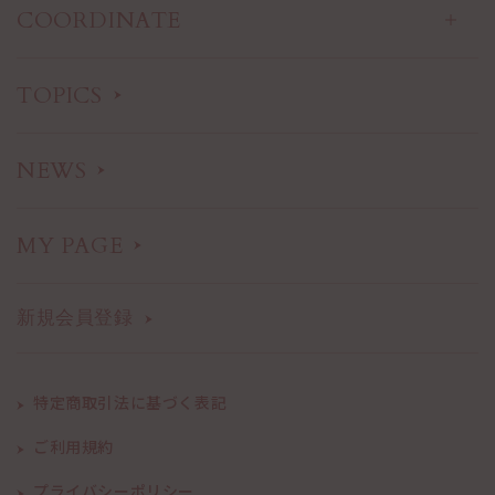
OUTER
RING
COORDINATE
SETUP
BRACELET
BAG
HAIR ACCESSORIES
Coordination
Staff profile
SHOES
SHOPPING BAG
GIFT WRAPPING
TOPICS
NEWS
MY PAGE
新規会員登録
特定商取引法に基づく表記
ご利用規約
プライバシーポリシー