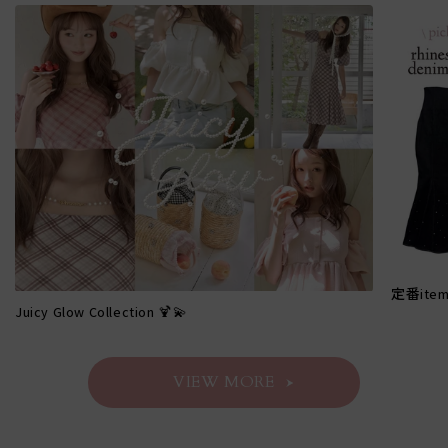
定番it
Juicy Glow Collection 🍹💫
VIEW MORE