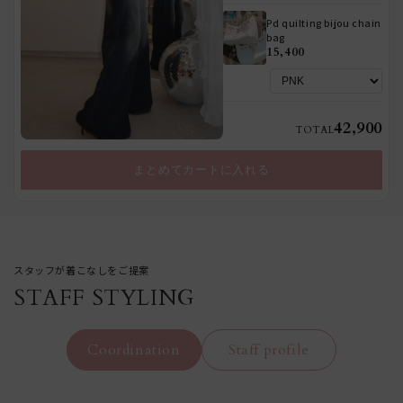
Pd quilting bijou chain
bag
15,400
42,900
TOTAL
まとめてカートに入れる
STAFF STYLING
Coordination
Staff profile