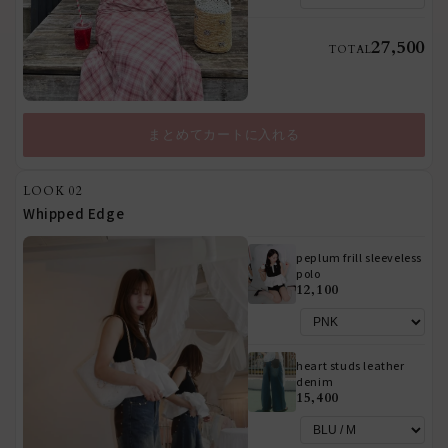
27,500
TOTAL
まとめてカートに入れる
LOOK 02
Whipped Edge
peplum frill sleeveless
polo
12,100
heart studs leather
denim
15,400