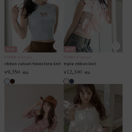
NEW
NEW
POMME d'amour
POMME d'amour
ribbon cutout rhinestone knit
triple ribbon knit
9,350
12,100
¥
¥
税込
税込