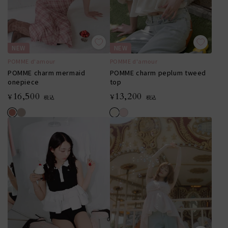
NEW
NEW
POMME d'amour
POMME d'amour
POMME charm mermaid
POMME charm peplum tweed
onepiece
top
16,500
13,200
¥
¥
税込
税込