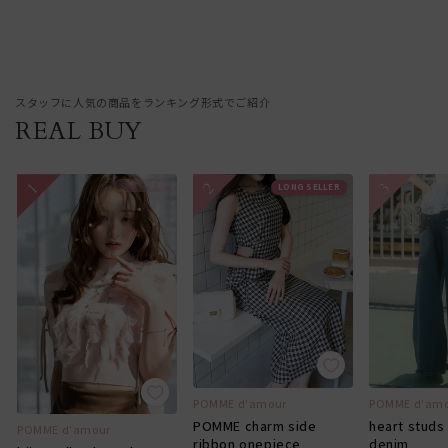
スタッフに人気の商品をランキング形式でご紹介
REAL BUY
残りわずか
LONG SELLER
POMME d'amour
POMME d'am
POMME charm side
heart studs
POMME d'amour
ribbon onepiece
denim