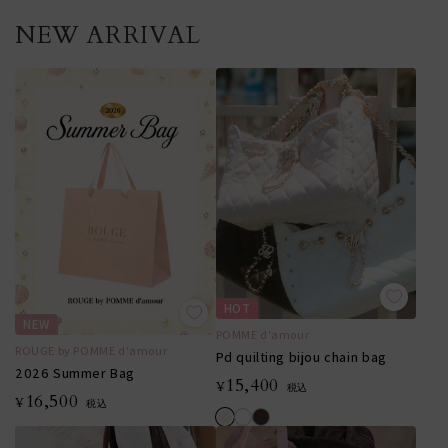
NEW ARRIVAL
HOT
NEW
POMME d'amour
ROUGE by POMME d'amour
Pd quilting bijou chain bag
2026 Summer Bag
15,400
¥
税込
16,500
¥
税込