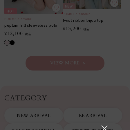
NEW
HOT
POMME d'amour
POMME d'amour
twist ribbon bijou top
peplum frill sleeveless polo
13,200
¥
税込
12,100
¥
税込
VIEW MORE
CATEGORY
NEW ARRIVAL
RE ARRIVAL